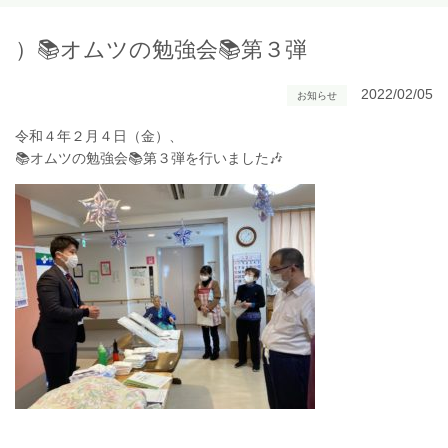
）📚オムツの勉強会📚第３弾
2022/02/05
お知らせ
令和４年２月４日（金）、
📚オムツの勉強会📚第３弾を行いました🎶