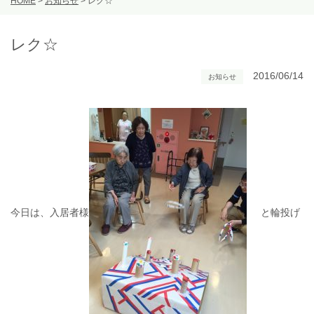
HOME
>
お知らせ
>
レク☆
レク☆
2016/06/14
お知らせ
今日は、入居者様
と輪投げ